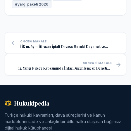
#
yargı paketi 2026
ÖNCEKI MAKALE
İİK m. 67 — İtirazın İptali Davası: Hukuki Dayanak ve
Uygulama Esasları
SONRAKI MAKALE
12. Yargı Paketi Kapsamında İnfaz Düzenlemesi: Denetimli
Serbestlik ve Ceza İndirimi
Hukukipedia
Türkçe hukuki kavramları, dava süreçlerini ve kanun
maddelerini sade ve anlaşılır bir dille halka ulaştıran bağımsız
dijital hukuk kütüphanesi.