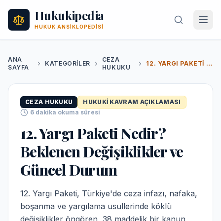
Hukukipedia
HUKUK ANSIKLOPEDISI
ANA
CEZA
KATEGORILER
12. YARGI PAKETI NEDIR? BEKLENEN DEĞIŞIKLIKLER VE GÜNCEL DURUM
SAYFA
HUKUKU
CEZA HUKUKU
HUKUKI KAVRAM AÇIKLAMASI
6
dakika okuma süresi
12. Yargı Paketi Nedir?
Beklenen Değişiklikler ve
Güncel Durum
12. Yargı Paketi, Türkiye'de ceza infazı, nafaka,
boşanma ve yargılama usullerinde köklü
değişiklikler öngören, 38 maddelik bir kanun