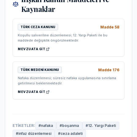
Kaynaklar
Madde
58
TÜRK CEZA KANUNU
Koşullu salıverilme düzenlemesi; 12. Yargı Paketi ile bu
maddede değişiklik öngörülmektedir.
MEVZUATA GIT
Madde
176
TÜRK MEDENI KANUNU
Nafaka düzenlemesi; süresiz nafaka uygulamasına sınırlama
getirilmesi beklenmektedir.
MEVZUATA GIT
ETIKETLER:
#
nafaka
#
boşanma
#
12. Yargı Paketi
#
infaz düzenlemesi
#
ceza adaleti