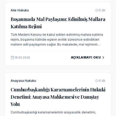
Aile Hukuku
6
dk
Boşanmada Mal Paylaşımı: Edinilmiş Mallara
Katılma Rejimi
Türk Medeni Kanunu ile kabul edilen edinilmiş mallara katılma
rejimi, boşanma halinde eşlerin evlilik süresince edindikleri
malların adil paylaşımını sağlar. Bu makalede, mal rejiminin
tasfiyesi, kişisel ve edinilmiş mal ayrımı, katılma alacağı ve
Yargıtay içtihatları detaylıca incelenmektedir.
AÇIKLAMAYI OKU
18.05.2026
Anayasa Hukuku
6
dk
Cumhurbaşkanlığı Kararnamelerinin Hukuki
Denetimi: Anayasa Mahkemesi ve Danıştay
Yolu
Cumhurbaşkanlığı kararnamelerinin anayasallık denetimi,