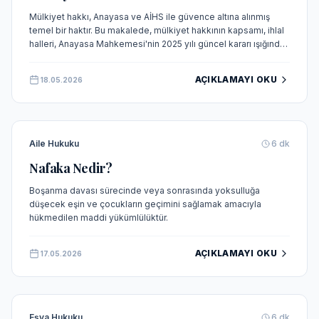
Mülkiyet hakkı, Anayasa ve AİHS ile güvence altına alınmış
temel bir haktır. Bu makalede, mülkiyet hakkının kapsamı, ihlal
halleri, Anayasa Mahkemesi'nin 2025 yılı güncel kararı ışığında
başvuru yolları ve yargısal içtihatlar detaylı şekilde
incelenmektedir.
AÇIKLAMAYI OKU
18.05.2026
Aile Hukuku
6
dk
Nafaka Nedir?
Boşanma davası sürecinde veya sonrasında yoksulluğa
düşecek eşin ve çocukların geçimini sağlamak amacıyla
hükmedilen maddi yükümlülüktür.
AÇIKLAMAYI OKU
17.05.2026
Eşya Hukuku
6
dk