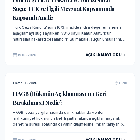
Dini Değerlere Hakaret ve Din İstismarı
Suçu: TCK ve İlgili Mevzuat Kapsamında
Kapsamlı Analiz
Türk Ceza Kanunu'nun 216/3. maddesi dini değerleri alenen
aşağılamayı suç sayarken, 5816 sayılı Kanun Atatürk'ün
hatırasına hakareti cezalandırır. Bu makale, suçun unsurlarını,
cezalarını ve güncel Yargıtay kararlarını incelemektedir.
AÇIKLAMAYI OKU
19.05.2026
Ceza Hukuku
6
dk
HAGB (Hükmün Açıklanmasının Geri
Bırakılması) Nedir?
HAGB, ceza yargılamasında sanık hakkında verilen
mahkumiyet hükmünün belirli şartlar altında açıklanmayarak
denetim süresi sonunda davanın düşmesine imkan tanıyan bir
kurumdur. CMK 231'de düzenlenen bu kurum, ceza adalet
sisteminde önemli bir yere sahiptir.
AÇIKLAMAYI OKU
18.05.2026