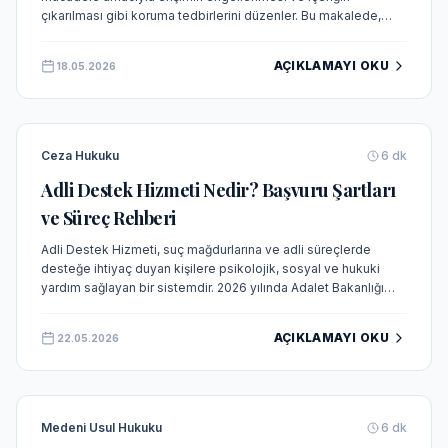
çıkarılması gibi koruma tedbirlerini düzenler. Bu makalede,
Anayasa Mahkemesi'nin güncel içtihadı ışığında ifade
özgürlüğü ile özel hayatın korunması arasındaki denge ele
AÇIKLAMAYI OKU
18.05.2026
alınmaktadır.
Ceza Hukuku
6
dk
Adli Destek Hizmeti Nedir? Başvuru Şartları
ve Süreç Rehberi
Adli Destek Hizmeti, suç mağdurlarına ve adli süreçlerde
desteğe ihtiyaç duyan kişilere psikolojik, sosyal ve hukuki
yardım sağlayan bir sistemdir. 2026 yılında Adalet Bakanlığı
bünyesinde yeni yapılanmayla uygulanmaya başlayacak olan
bu hizmet, mağdur odaklı adalet anlayışının bir parçasıdır.
AÇIKLAMAYI OKU
22.05.2026
Medeni Usul Hukuku
6
dk