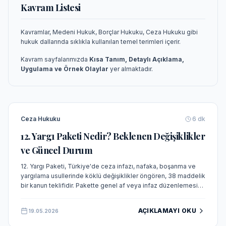
Kavram Listesi
Kavramlar, Medeni Hukuk, Borçlar Hukuku, Ceza Hukuku gibi
hukuk dallarında sıklıkla kullanılan temel terimleri içerir.
Kavram sayfalarımızda
Kısa Tanım, Detaylı Açıklama,
Uygulama ve Örnek Olaylar
yer almaktadır.
Ceza Hukuku
6
dk
12. Yargı Paketi Nedir? Beklenen Değişiklikler
ve Güncel Durum
12. Yargı Paketi, Türkiye'de ceza infazı, nafaka, boşanma ve
yargılama usullerinde köklü değişiklikler öngören, 38 maddelik
bir kanun teklifidir. Pakette genel af veya infaz düzenlemesi
bulunmamakta olup, yasalaşma süreci 2026 yılına sarkmıştır.
AÇIKLAMAYI OKU
19.05.2026