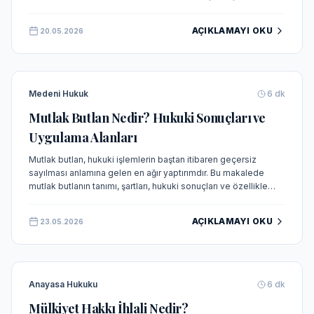
yetkili mahkeme ve dilekçe örneği güncel mevzuat ışığında
ele alınmaktadır.
AÇIKLAMAYI OKU
20.05.2026
Medeni Hukuk
6
dk
Mutlak Butlan Nedir? Hukuki Sonuçları ve
Uygulama Alanları
Mutlak butlan, hukuki işlemlerin baştan itibaren geçersiz
sayılması anlamına gelen en ağır yaptırımdır. Bu makalede
mutlak butlanın tanımı, şartları, hukuki sonuçları ve özellikle
dernek ve siyasi parti kurultay kararlarındaki uygulaması ele
alınmaktadır.
AÇIKLAMAYI OKU
23.05.2026
Anayasa Hukuku
6
dk
Mülkiyet Hakkı İhlali Nedir?