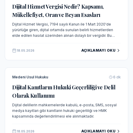
Dijital Hizmet Vergisi Nedir? Kapsamı,
Mükellefiyet, Oran ve Beyan Esasları
Dijital Hizmet Vergisi, 7194 sayılı Kanun ile 1 Mart 2020'de
yürürlüğe giren, dijital ortamda sunulan belirli hizmetlerden
elde edilen hasılat üzerinden alınan dolaylı bir vergidir. Bu
makalede verginin kapsamı, mükellefiyet, oran ve beyan
esasları güncel mevzuat ve uygulama çerçevesinde ele
AÇIKLAMAYI OKU
18.05.2026
alınmaktadır.
Medeni Usul Hukuku
6
dk
Dijital Kanıtların Hukuki Geçerliliği ve Delil
Olarak Kullanımı
Dijital delillerin mahkemelerde kabulü, e-posta, SMS, sosyal
medya kayıtları gibi kanıtların hukuki geçerliliği ve HMK
kapsamında değerlendirilmesi ele alınmaktadır.
AÇIKLAMAYI OKU
18.05.2026