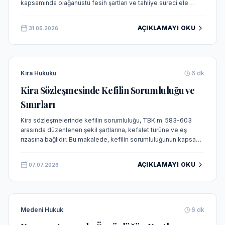
kapsamında olağanüstü fesih şartları ve tahliye süreci ele
alınmaktadır.
AÇIKLAMAYI OKU
31.05.2026
Kira Hukuku
6
dk
Kira Sözleşmesinde Kefilin Sorumluluğu ve
Sınırları
Kira sözleşmelerinde kefilin sorumluluğu, TBK m. 583-603
arasında düzenlenen şekil şartlarına, kefalet türüne ve eş
rızasına bağlıdır. Bu makalede, kefilin sorumluluğunun kapsamı,
sınırları ve güncel Yargıtay kararları ışığında hukuki durumu
incelenmektedir.
AÇIKLAMAYI OKU
07.07.2026
Medeni Hukuk
6
dk