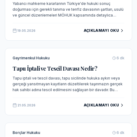
Yabancı mahkeme kararlarının Türkiye'de hukuki sonuç
doğurması için gerekli tanıma ve tenfiz davasının şartları, usulü
ve güncel düzenlemeleri MÖHUK kapsamında detaylıca
incelenmektedir.
AÇIKLAMAYI OKU
19.05.2026
Gayrimenkul Hukuku
6
dk
Tapu İptali ve Tescil Davası Nedir?
Tapu iptali ve tescil davası, tapu sicilinde hukuka aykırı veya
gerçeği yansıtmayan kayıtların düzeltilerek taşınmazın gerçek
hak sahibi adına tescil edilmesini sağlayan bir davadır. Bu
makalede davanın tanımı, sebepleri, şartları, zamanaşımı ve
Yargıtay kararları ışığında kapsamlı bir inceleme sunulmaktadır.
AÇIKLAMAYI OKU
21.05.2026
Borçlar Hukuku
6
dk