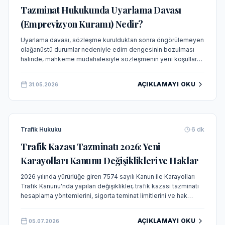
Tazminat Hukukunda Uyarlama Davası
(Emprevizyon Kuramı) Nedir?
Uyarlama davası, sözleşme kurulduktan sonra öngörülemeyen
olağanüstü durumlar nedeniyle edim dengesinin bozulması
halinde, mahkeme müdahalesiyle sözleşmenin yeni koşullara
uyarlanmasını veya feshini sağlayan bir hukuki yoldur. TBK m.
138 ve emprevizyon kuramına dayanır.
AÇIKLAMAYI OKU
31.05.2026
Trafik Hukuku
6
dk
Trafik Kazası Tazminatı 2026: Yeni
Karayolları Kanunu Değişiklikleri ve Haklar
2026 yılında yürürlüğe giren 7574 sayılı Kanun ile Karayolları
Trafik Kanunu'nda yapılan değişiklikler, trafik kazası tazminatı
hesaplama yöntemlerini, sigorta teminat limitlerini ve hak
sahiplerinin başvuru süreçlerini köklü şekilde değiştirmiştir. Bu
makalede yeni düzenlemelerin getirdiği haklar ve
AÇIKLAMAYI OKU
05.07.2026
yükümlülükler detaylı olarak incelenmektedir.