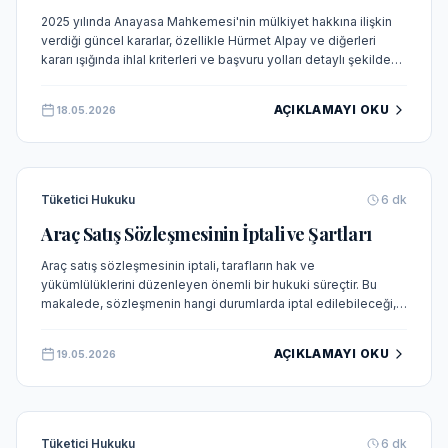
2025 yılında Anayasa Mahkemesi'nin mülkiyet hakkına ilişkin
verdiği güncel kararlar, özellikle Hürmet Alpay ve diğerleri
kararı ışığında ihlal kriterleri ve başvuru yolları detaylı şekilde
incelenmektedir.
AÇIKLAMAYI OKU
18.05.2026
Tüketici Hukuku
6
dk
Araç Satış Sözleşmesinin İptali ve Şartları
Araç satış sözleşmesinin iptali, tarafların hak ve
yükümlülüklerini düzenleyen önemli bir hukuki süreçtir. Bu
makalede, sözleşmenin hangi durumlarda iptal edilebileceği,
iptal süreci ve tarafların başvurabileceği hukuki yollar detaylı
olarak incelenmektedir.
AÇIKLAMAYI OKU
19.05.2026
Tüketici Hukuku
6
dk