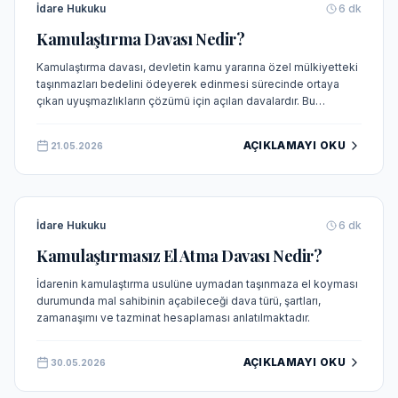
İdare Hukuku
6
dk
Kamulaştırma Davası Nedir?
Kamulaştırma davası, devletin kamu yararına özel mülkiyetteki
taşınmazları bedelini ödeyerek edinmesi sürecinde ortaya
çıkan uyuşmazlıkların çözümü için açılan davalardır. Bu
makalede kamulaştırma kavramı, şartları, süreci ve bedel
tespiti detaylı olarak ele alınmaktadır.
AÇIKLAMAYI OKU
21.05.2026
İdare Hukuku
6
dk
Kamulaştırmasız El Atma Davası Nedir?
İdarenin kamulaştırma usulüne uymadan taşınmaza el koyması
durumunda mal sahibinin açabileceği dava türü, şartları,
zamanaşımı ve tazminat hesaplaması anlatılmaktadır.
AÇIKLAMAYI OKU
30.05.2026