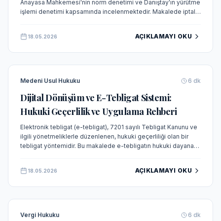
Anayasa Mahkemesi'nin norm denetimi ve Danıştay'ın yürütme
işlemi denetimi kapsamında incelenmektedir. Makalede iptal
davası, itiraz yolu ve bireysel başvuru süreçleri güncel
içtihatlarla ele alınmaktadır.
AÇIKLAMAYI OKU
18.05.2026
Medeni Usul Hukuku
6
dk
Dijital Dönüşüm ve E-Tebligat Sistemi:
Hukuki Geçerlilik ve Uygulama Rehberi
Elektronik tebligat (e-tebligat), 7201 sayılı Tebligat Kanunu ve
ilgili yönetmeliklerle düzenlenen, hukuki geçerliliği olan bir
tebligat yöntemidir. Bu makalede e-tebligatın hukuki dayanağı,
zorunluluk halleri, geçerlilik şartları ve uygulamada dikkat
edilmesi gereken hususlar detaylıca incelenmektedir.
AÇIKLAMAYI OKU
18.05.2026
Vergi Hukuku
6
dk