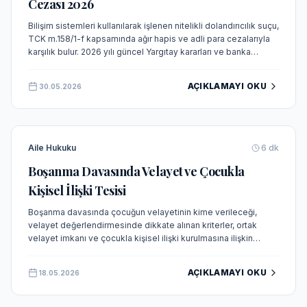
Cezası 2026
Bilişim sistemleri kullanılarak işlenen nitelikli dolandırıcılık suçu,
TCK m.158/1-f kapsamında ağır hapis ve adli para cezalarıyla
karşılık bulur. 2026 yılı güncel Yargıtay kararları ve banka
sorumluluğu ışığında suçun unsurları, cezaları ve mağdur
başvuru yolları detaylıca incelenmektedir.
AÇIKLAMAYI OKU
30.05.2026
Aile Hukuku
6
dk
Boşanma Davasında Velayet ve Çocukla
Kişisel İlişki Tesisi
Boşanma davasında çocuğun velayetinin kime verileceği,
velayet değerlendirmesinde dikkate alınan kriterler, ortak
velayet imkanı ve çocukla kişisel ilişki kurulmasına ilişkin
düzenlemeler ele alınmaktadır.
AÇIKLAMAYI OKU
18.05.2026