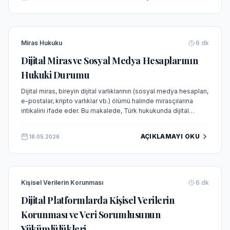
Miras Hukuku
6
dk
Dijital Miras ve Sosyal Medya Hesaplarının
Hukuki Durumu
Dijital miras, bireyin dijital varlıklarının (sosyal medya hesapları,
e-postalar, kripto varlıklar vb.) ölümü halinde mirasçılarına
intikalini ifade eder. Bu makalede, Türk hukukunda dijital
mirasın kapsamı, sosyal medya hesaplarının hukuki niteliği ve
Yargıtay kararları ışığında güncel gelişmeler incelenmektedir.
AÇIKLAMAYI OKU
18.05.2026
Kişisel Verilerin Korunması
6
dk
Dijital Platformlarda Kişisel Verilerin
Korunması ve Veri Sorumlusunun
Yükümlülükleri