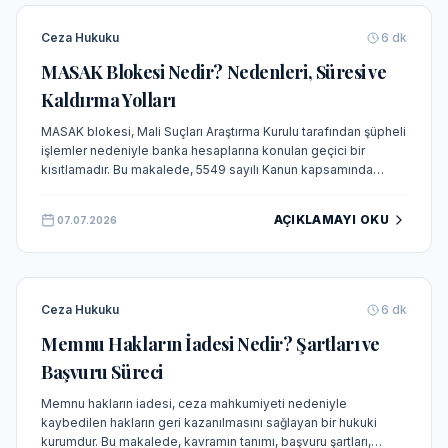
Ceza Hukuku
6
dk
MASAK Blokesi Nedir? Nedenleri, Süresi ve
Kaldırma Yolları
MASAK blokesi, Mali Suçları Araştırma Kurulu tarafından şüpheli
işlemler nedeniyle banka hesaplarına konulan geçici bir
kısıtlamadır. Bu makalede, 5549 sayılı Kanun kapsamında
blokenin hukuki dayanağı, nedenleri, süresi ve kaldırma
prosedürleri detaylıca açıklanmaktadır.
AÇIKLAMAYI OKU
07.07.2026
Ceza Hukuku
6
dk
Memnu Hakların İadesi Nedir? Şartları ve
Başvuru Süreci
Memnu hakların iadesi, ceza mahkumiyeti nedeniyle
kaybedilen hakların geri kazanılmasını sağlayan bir hukuki
kurumdur. Bu makalede, kavramın tanımı, başvuru şartları,