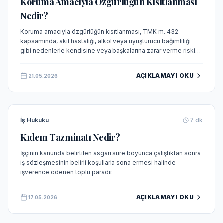
Koruma Amacıyla Özgürlüğün Kısıtlanması
Nedir?
Koruma amacıyla özgürlüğün kısıtlanması, TMK m. 432
kapsamında, akıl hastalığı, alkol veya uyuşturucu bağımlılığı
gibi nedenlerle kendisine veya başkalarına zarar verme riski
taşıyan kişilerin, tedavi, eğitim veya ıslah amacıyla bir kuruma
yerleştirilmesi veya alıkonulmasıdır. Bu tedbir, kişinin
AÇIKLAMAYI OKU
21.05.2026
özgürlüğünü sınırlamakla birlikte, temel hak ve özgürlüklerin
korunması amacıyla sıkı koşullara bağlanmıştır.
İş Hukuku
7
dk
Kıdem Tazminatı Nedir?
İşçinin kanunda belirtilen asgari süre boyunca çalıştıktan sonra
iş sözleşmesinin belirli koşullarla sona ermesi halinde
işverence ödenen toplu paradır.
AÇIKLAMAYI OKU
17.05.2026