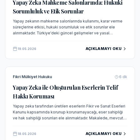
Yapay Zeka Mahkeme Salonlarında: Hukuki
Sorumluluk ve Etik Sorunlar
Yapay zekanın mahkeme salonlarında kullanımı, karar verme
süreçlerine etkisi, hukuki sorumluluk ve etik sorunlar ele
alınmaktadır. Türkiye'deki güncel gelişmeler ve yasal
düzenlemeler değerlendirilmektedir.
AÇIKLAMAYI OKU
19.05.2026
Fikri Mülkiyet Hukuku
6
dk
Yapay Zeka ile Oluşturulan Eserlerin Telif
Hakkı Koruması
Yapay zeka tarafından üretilen eserlerin Fikir ve Sanat Eserleri
Kanunu kapsamında korunup korunamayacağı, eser sahipliği
ve hak sahipliği sorunları ele alınmaktadır. Makalede, mevcut
hukuki düzenlemeler, uluslararası gelişmeler ve olası çözüm
önerileri incelenmektedir.
AÇIKLAMAYI OKU
18.05.2026