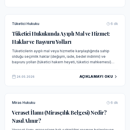
Tüketici Hukuku
6
dk
Tüketici Hukukunda Ayıplı Mal ve Hizmet:
Haklar ve Başvuru Yolları
Tüketicilerin ayıplı mal veya hizmetle karşılaştığında sahip
olduğu seçimlik haklar (değişim, iade, bedel indirimi) ve
başvuru yolları (tüketici hakem heyeti, tüketici mahkemesi)
güncel mevzuat ve Yargıtay kararları ışığında detaylı olarak
açıklanmaktadır.
AÇIKLAMAYI OKU
24.05.2026
Miras Hukuku
6
dk
Veraset İlamı (Mirasçılık Belgesi) Nedir?
Nasıl Alınır?
Veraset ilamı, mirasçıların hak sahipliğini resmen belgeleyen