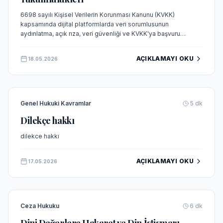
6698 sayılı Kişisel Verilerin Korunması Kanunu (KVKK)
kapsamında dijital platformlarda veri sorumlusunun
aydınlatma, açık rıza, veri güvenliği ve KVKK'ya başvuru
yollarına ilişkin yükümlülükleri güncel içtihatlar ışığında
incelenmektedir.
AÇIKLAMAYI OKU
18.05.2026
Genel Hukuki Kavramlar
5
dk
Dilekçe hakkı
dilekce hakkı
AÇIKLAMAYI OKU
17.05.2026
Ceza Hukuku
6
dk