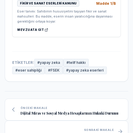
Madde
1/B
FIKIR VE SANAT ESERLERI KANUNU
Eser tanımı: Sahibinin hususiyetini taşıyan fikir ve sanat
mahsulleri. Bu madde, eserin insan yaratıcılığına dayanması
gerektiğini ortaya koyar.
MEVZUATA GIT
ETIKETLER:
#
yapay zeka
#
telif hakkı
#
eser sahipliği
#
FSEK
#
yapay zeka eserleri
ÖNCEKI MAKALE
Dijital Miras ve Sosyal Medya Hesaplarının Hukuki Durumu
SONRAKI MAKALE