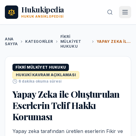
Hukukipedia
HUKUK ANSIKLOPEDISI
FIKRI
ANA
KATEGORILER
MÜLKIYET
YAPAY ZEKA ILE OLUŞTURULAN ESERLERIN TELIF HAKKI KORUMASI
SAYFA
HUKUKU
FIKRI MÜLKIYET HUKUKU
HUKUKI KAVRAM AÇIKLAMASI
6
dakika okuma süresi
Yapay Zeka ile Oluşturulan
Eserlerin Telif Hakkı
Koruması
Yapay zeka tarafından üretilen eserlerin Fikir ve