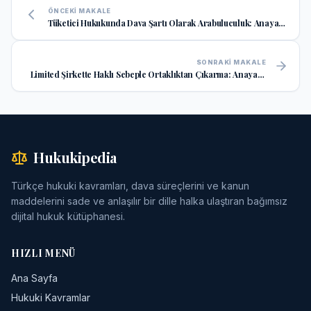
ÖNCEKI MAKALE
Tüketici Hukukunda Dava Şartı Olarak Arabuluculuk: Anayasa
Mahkemesi Kararı ve Uygulama Rehberi
SONRAKI MAKALE
Limited Şirkette Haklı Sebeple Ortaklıktan Çıkarma: Anayasa
Mahkemesi Kararı ve Uygulama Esasları
Hukukipedia
Türkçe hukuki kavramları, dava süreçlerini ve kanun
maddelerini sade ve anlaşılır bir dille halka ulaştıran bağımsız
dijital hukuk kütüphanesi.
HIZLI MENÜ
Ana Sayfa
Hukuki Kavramlar