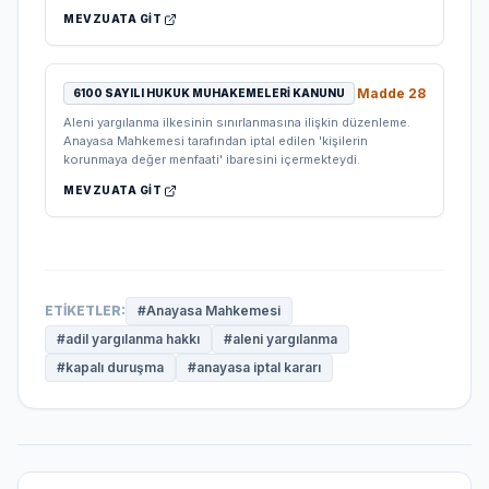
MEVZUATA GIT
Madde
28
6100 SAYILI HUKUK MUHAKEMELERI KANUNU
Aleni yargılanma ilkesinin sınırlanmasına ilişkin düzenleme.
Anayasa Mahkemesi tarafından iptal edilen 'kişilerin
korunmaya değer menfaati' ibaresini içermekteydi.
MEVZUATA GIT
ETIKETLER:
#
Anayasa Mahkemesi
#
adil yargılanma hakkı
#
aleni yargılanma
#
kapalı duruşma
#
anayasa iptal kararı