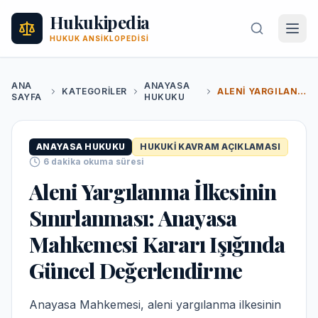
Hukukipedia
HUKUK ANSIKLOPEDISI
ANA
ANAYASA
KATEGORILER
ALENI YARGILANMA İLKESININ SINIRLANMASI: ANAYASA MAHKEMESI KARARI IŞIĞINDA GÜNCEL DEĞERLENDIRME
SAYFA
HUKUKU
ANAYASA HUKUKU
HUKUKI KAVRAM AÇIKLAMASI
6
dakika okuma süresi
Aleni Yargılanma İlkesinin
Sınırlanması: Anayasa
Mahkemesi Kararı Işığında
Güncel Değerlendirme
Anayasa Mahkemesi, aleni yargılanma ilkesinin