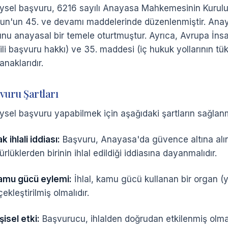
eysel başvuru, 6216 sayılı Anayasa Mahkemesinin Kurulu
un'un 45. ve devamı maddelerinde düzenlenmiştir. Anay
unu anayasal bir temele oturtmuştur. Ayrıca, Avrupa İns
ili başvuru hakkı) ve 35. maddesi (iç hukuk yollarının tü
naklarıdır.
vuru Şartları
eysel başvuru yapabilmek için aşağıdaki şartların sağlan
k ihlali iddiası:
Başvuru, Anayasa'da güvence altına alı
rlüklerden birinin ihlal edildiği iddiasına dayanmalıdır.
amu gücü eylemi:
İhlal, kamu gücü kullanan bir organ (y
ekleştirilmiş olmalıdır.
şisel etki:
Başvurucu, ihlalden doğrudan etkilenmiş olmalı