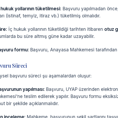
 hukuk yollarının tüketilmesi:
Başvuru yapılmadan önce, i
arı (istinaf, temyiz, itiraz vb.) tüketilmiş olmalıdır.
üre:
İç hukuk yollarının tüketildiği tarihten itibaren
otuz 
umlarda bu süre altmış güne kadar uzayabilir.
aşvuru formu:
Başvuru, Anayasa Mahkemesi tarafından bel
vuru Süreci
eysel başvuru süreci şu aşamalardan oluşur:
aşvurunun yapılması:
Başvuru, UYAP üzerinden elektro
kemesi'ne teslim edilerek yapılır. Başvuru formu eksiksiz 
t bir şekilde açıklanmalıdır.
n inceleme:
Mahkeme, başvurunun şekil şartlarını taşıyıp