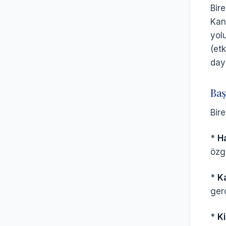
Bir
Kan
yol
(etk
daya
Baş
Bir
*
Ha
özgü
*
K
gerç
*
Ki