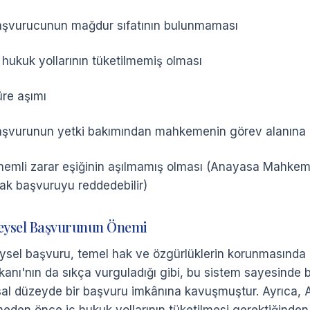
aşvurucunun mağdur sıfatının bulunmaması
ç hukuk yollarının tüketilmemiş olması
üre aşımı
aşvurunun yetki bakımından mahkemenin görev alanına
nemli zarar eşiğinin aşılmamış olması (Anayasa Mahkemesi,
rak başvuruyu reddedebilir)
eysel Başvurunun Önemi
eysel başvuru, temel hak ve özgürlüklerin korunmasında 
kanı'nın da sıkça vurguladığı gibi, bu sistem sayesinde bi
sal düzeyde bir başvuru imkânına kavuşmuştur. Ayrıca,