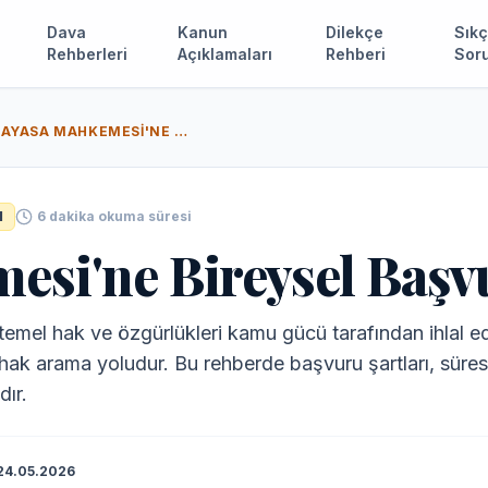
Dava
Kanun
Dilekçe
Sıkç
Rehberleri
Açıklamaları
Rehberi
Soru
ANAYASA MAHKEMESI'NE BIREYSEL BAŞVURU NEDIR?
I
6
dakika okuma süresi
si'ne Bireysel Başv
mel hak ve özgürlükleri kamu gücü tarafından ihlal ed
bir hak arama yoludur. Bu rehberde başvuru şartları, süre
dır.
24.05.2026