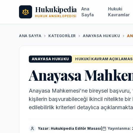
Hukukipedia
Ana
Hukuki
Sayfa
Kavramlar
HUKUK ANSIKLOPEDISI
ANA SAYFA
KATEGORILER
ANAYASA HUKUKU
ANAYASA HUKUKU
HUKUKI KAVRAM AÇIKLAMAS
Anayasa Mahkeme
Anayasa Mahkemesi'ne bireysel başvuru, te
kişilerin başvurabileceği ikincil nitelikte 
edilebilirlik kriterleri detaylıca açıklanmakta
Yazar:
Hukukipedia Editör Masası
|
Yayınlanma: