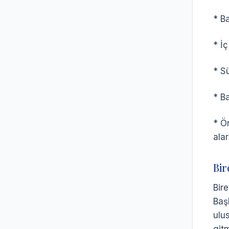
* B
* İ
* S
* B
* Ö
ala
Bir
Bir
Baş
ulu