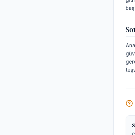
git
baş
So
Ana
güve
gere
teşv
S
C