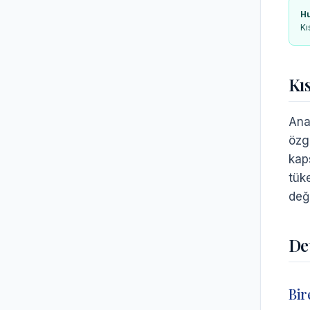
H
Kı
Kı
Ana
özg
kap
tük
değ
De
Bir