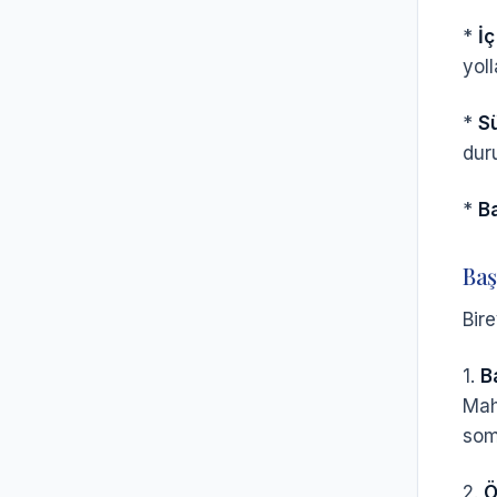
*
İç
yoll
*
S
dur
*
B
Baş
Bir
1.
B
Mah
somu
2.
Ö