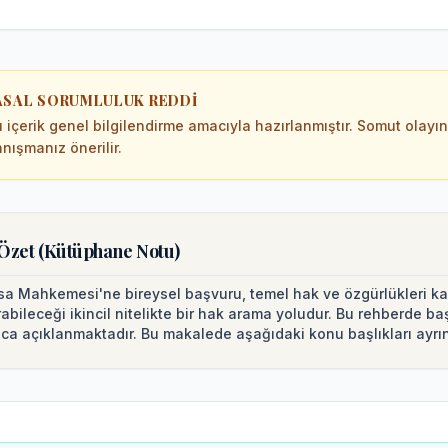
ASAL SORUMLULUK REDDI
 içerik genel bilgilendirme amacıyla hazırlanmıştır. Somut olayın
nışmanız önerilir.
 Özet (Kütüphane Notu)
a Mahkemesi'ne bireysel başvuru, temel hak ve özgürlükleri kamu
bileceği ikincil nitelikte bir hak arama yoludur. Bu rehberde başvu
ıca açıklanmaktadır.
Bu makalede aşağıdaki konu başlıkları ayrın