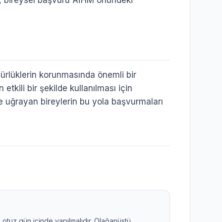
n, bireysel başvuru AİHM önündeki
rlüklerin korunmasında önemli bir
etkili bir şekilde kullanılması için
ine uğrayan bireylerin bu yola başvurmaları
en otuz gün içinde yapılmalıdır. Olağanüstü