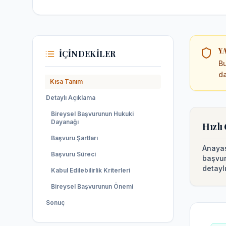
Y
İÇINDEKILER
Bu
da
Kısa Tanım
Detaylı Açıklama
Bireysel Başvurunun Hukuki
Dayanağı
Hızlı
Başvuru Şartları
Anayas
Başvuru Süreci
başvura
detayl
Kabul Edilebilirlik Kriterleri
Bireysel Başvurunun Önemi
Sonuç