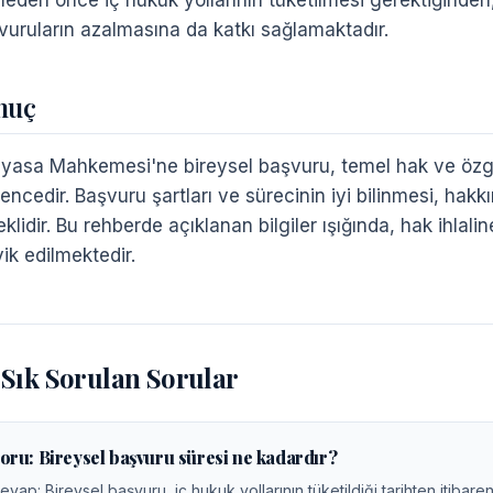
meden önce iç hukuk yollarının tüketilmesi gerektiğinde
vuruların azalmasına da katkı sağlamaktadır.
nuç
yasa Mahkemesi'ne bireysel başvuru, temel hak ve özgü
ncedir. Başvuru şartları ve sürecinin iyi bilinmesi, hakkın 
klidir. Bu rehberde açıklanan bilgiler ışığında, hak ihlal
ik edilmektedir.
Sık Sorulan Sorular
oru:
Bireysel başvuru süresi ne kadardır?
evap:
Bireysel başvuru, iç hukuk yollarının tüketildiği tarihten itibar