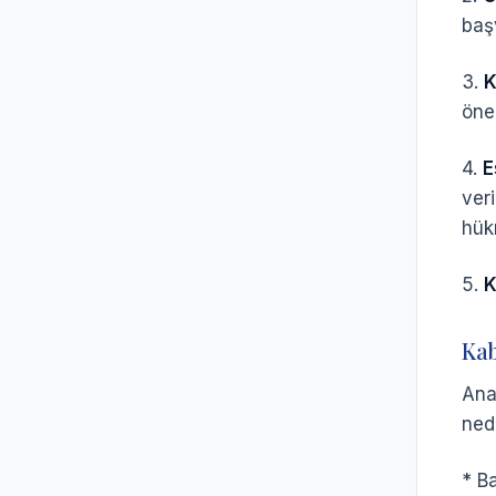
baş
3.
K
öne
4.
E
ver
hük
5.
K
Kab
Ana
nede
* B