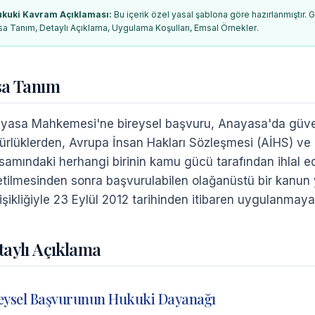
ukuki Kavram Açıklaması
:
Bu içerik özel yasal şablona göre hazırlanmıştır. G
sa Tanım, Detaylı Açıklama, Uygulama Koşulları, Emsal Örnekler
.
sa Tanım
yasa Mahkemesi'ne bireysel başvuru, Anayasa'da güven
ürlüklerden, Avrupa İnsan Hakları Sözleşmesi (AİHS) ve T
samındaki herhangi birinin kamu gücü tarafından ihlal edil
etilmesinden sonra başvurulabilen olağanüstü bir kanun 
işikliğiyle 23 Eylül 2012 tarihinden itibaren uygulanmaya
taylı Açıklama
eysel Başvurunun Hukuki Dayanağı