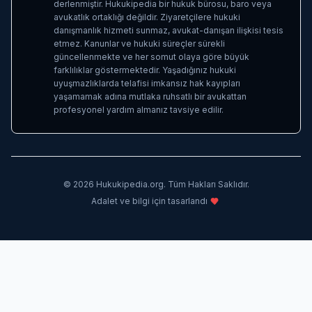
derlenmiştir. Hukukipedia bir hukuk bürosu, baro veya
avukatlık ortaklığı değildir. Ziyaretçilere hukuki
danışmanlık hizmeti sunmaz, avukat-danışan ilişkisi tesis
etmez. Kanunlar ve hukuki süreçler sürekli
güncellenmekte ve her somut olaya göre büyük
farklılıklar göstermektedir. Yaşadığınız hukuki
uyuşmazlıklarda telafisi imkansız hak kayıpları
yaşamamak adına mutlaka ruhsatlı bir avukattan
profesyonel yardım almanız tavsiye edilir.
©
2026
Hukukipedia.org. Tüm Hakları Saklıdır.
Adalet ve bilgi için tasarlandı