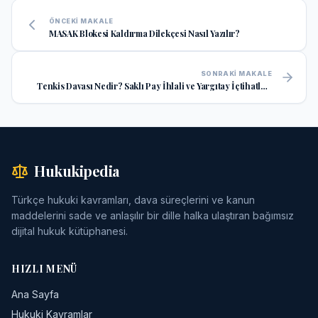
ÖNCEKI MAKALE
MASAK Blokesi Kaldırma Dilekçesi Nasıl Yazılır?
SONRAKI MAKALE
Tenkis Davası Nedir? Saklı Pay İhlali ve Yargıtay İçtihatları
Işığında Kapsamlı Rehber
Hukukipedia
Türkçe hukuki kavramları, dava süreçlerini ve kanun
maddelerini sade ve anlaşılır bir dille halka ulaştıran bağımsız
dijital hukuk kütüphanesi.
HIZLI MENÜ
Ana Sayfa
Hukuki Kavramlar