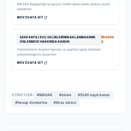
MASAK Başkanlığı'na geçici tedbir kararı alma yetkisi veren
maddedir.
MEVZUATA GIT
Madde
5549 SAYILI SUÇ GELIRLERININ AKLANMASININ
3
ÖNLENMESI HAKKINDA KANUN
Yükümlülerin müşteri tanıma ve şüpheli işlem bildirimi
yükümlülüğünü düzenler.
MEVZUATA GIT
ETIKETLER:
#
MASAK
#
bloke
#
5549 sayılı kanun
#
hesap dondurma
#
itiraz süreci