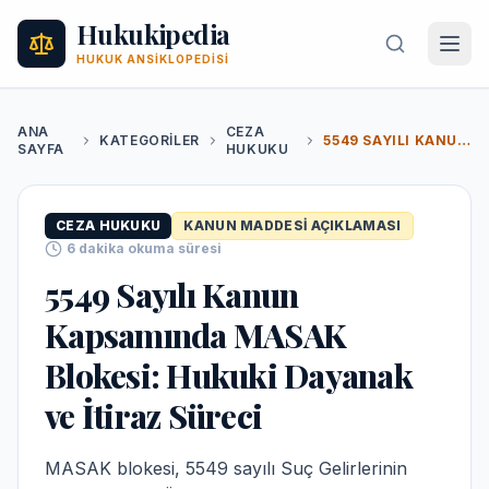
Hukukipedia
HUKUK ANSIKLOPEDISI
ANA
CEZA
KATEGORILER
5549 SAYILI KANUN KAPSAMINDA MASAK BLOKESI: HUKUKI DAYANAK VE İTIRAZ SÜRECI
SAYFA
HUKUKU
CEZA HUKUKU
KANUN MADDESI AÇIKLAMASI
6
dakika okuma süresi
5549 Sayılı Kanun
Kapsamında MASAK
Blokesi: Hukuki Dayanak
ve İtiraz Süreci
MASAK blokesi, 5549 sayılı Suç Gelirlerinin