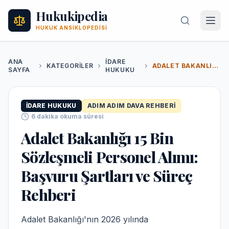
Hukukipedia
HUKUK ANSIKLOPEDISI
ANA
İDARE
KATEGORILER
ADALET BAKANLIĞI 15 BIN SÖZLEŞMELI PERSONEL ALIMI: BAŞVURU ŞARTLARI VE SÜREÇ REHBERI
SAYFA
HUKUKU
İDARE HUKUKU
ADIM ADIM DAVA REHBERI
6
dakika okuma süresi
Adalet Bakanlığı 15 Bin
Sözleşmeli Personel Alımı:
Başvuru Şartları ve Süreç
Rehberi
Adalet Bakanlığı'nın 2026 yılında