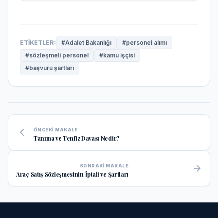
ETIKETLER:
#
Adalet Bakanlığı
#
personel alımı
#
sözleşmeli personel
#
kamu işçisi
#
başvuru şartları
ÖNCEKI MAKALE
Tanıma ve Tenfiz Davası Nedir?
SONRAKI MAKALE
Araç Satış Sözleşmesinin İptali ve Şartları