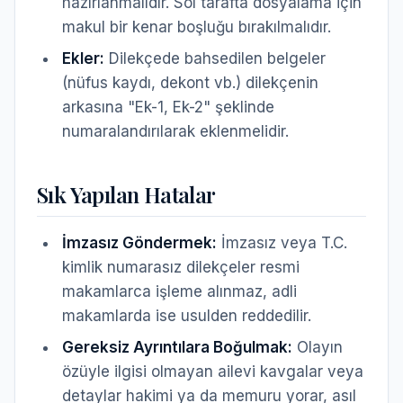
hazırlanmalıdır. Sol tarafta dosyalama için
makul bir kenar boşluğu bırakılmalıdır.
Ekler:
Dilekçede bahsedilen belgeler
(nüfus kaydı, dekont vb.) dilekçenin
arkasına "Ek-1, Ek-2" şeklinde
numaralandırılarak eklenmelidir.
Sık Yapılan Hatalar
İmzasız Göndermek:
İmzasız veya T.C.
kimlik numarasız dilekçeler resmi
makamlarca işleme alınmaz, adli
makamlarda ise usulden reddedilir.
Gereksiz Ayrıntılara Boğulmak:
Olayın
özüyle ilgisi olmayan ailevi kavgalar veya
detaylar hakimi ya da memuru yorar, asıl