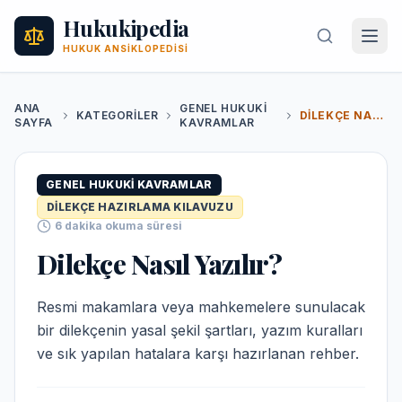
Hukukipedia
HUKUK ANSIKLOPEDISI
ANA
GENEL HUKUKI
KATEGORILER
DILEKÇE NASIL YAZILIR?
SAYFA
KAVRAMLAR
GENEL HUKUKI KAVRAMLAR
DILEKÇE HAZIRLAMA KILAVUZU
6
dakika okuma süresi
Dilekçe Nasıl Yazılır?
Resmi makamlara veya mahkemelere sunulacak
bir dilekçenin yasal şekil şartları, yazım kuralları
ve sık yapılan hatalara karşı hazırlanan rehber.