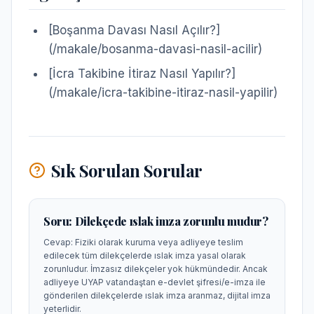
[Boşanma Davası Nasıl Açılır?]
(/makale/bosanma-davasi-nasil-acilir)
[İcra Takibine İtiraz Nasıl Yapılır?]
(/makale/icra-takibine-itiraz-nasil-yapilir)
Sık Sorulan Sorular
Soru:
Dilekçede ıslak imza zorunlu mudur?
Cevap:
Fiziki olarak kuruma veya adliyeye teslim
edilecek tüm dilekçelerde ıslak imza yasal olarak
zorunludur. İmzasız dilekçeler yok hükmündedir. Ancak
adliyeye UYAP vatandaştan e-devlet şifresi/e-imza ile
gönderilen dilekçelerde ıslak imza aranmaz, dijital imza
yeterlidir.