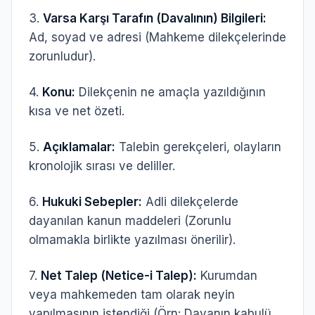
3.
Varsa Karşı Tarafın (Davalının) Bilgileri:
Ad, soyad ve adresi (Mahkeme dilekçelerinde
zorunludur).
4.
Konu:
Dilekçenin ne amaçla yazıldığının
kısa ve net özeti.
5.
Açıklamalar:
Talebin gerekçeleri, olayların
kronolojik sırası ve deliller.
6.
Hukuki Sebepler:
Adli dilekçelerde
dayanılan kanun maddeleri (Zorunlu
olmamakla birlikte yazılması önerilir).
7.
Net Talep (Netice-i Talep):
Kurumdan
veya mahkemeden tam olarak neyin
yapılmasının istendiği (Örn:
Davanın kabulü