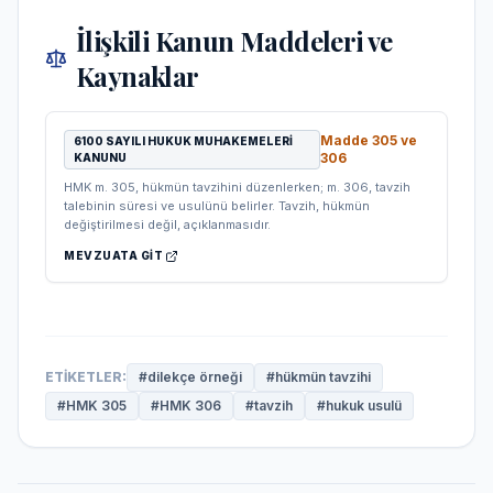
İlişkili Kanun Maddeleri ve
Kaynaklar
Madde
305 ve
6100 SAYILI HUKUK MUHAKEMELERI
306
KANUNU
HMK m. 305, hükmün tavzihini düzenlerken; m. 306, tavzih
talebinin süresi ve usulünü belirler. Tavzih, hükmün
değiştirilmesi değil, açıklanmasıdır.
MEVZUATA GIT
ETIKETLER:
#
dilekçe örneği
#
hükmün tavzihi
#
HMK 305
#
HMK 306
#
tavzih
#
hukuk usulü