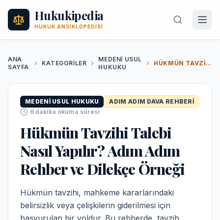
Hukukipedia
HUKUK ANSIKLOPEDISI
ANA
MEDENI USUL
KATEGORILER
HÜKMÜN TAVZIHI TALEBI NASIL YAPILIR? ADIM ADIM REHBER VE DILEKÇE ÖRNEĞI
SAYFA
HUKUKU
MEDENI USUL HUKUKU
ADIM ADIM DAVA REHBERI
6
dakika okuma süresi
Hükmün Tavzihi Talebi
Nasıl Yapılır? Adım Adım
Rehber ve Dilekçe Örneği
Hükmün tavzihi, mahkeme kararlarındaki
belirsizlik veya çelişkilerin giderilmesi için
başvurulan bir yoldur. Bu rehberde, tavzih