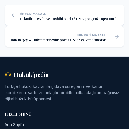
ÖNCEKI MAKALE
Hükmün Tavzihi ve Tashihi Nedir? HMK 304-306 Kapsamında
Farklar ve Usul
SONRAKI MAKALE
HMK m. 305 — Hükmün Tavzihi: Şartlar, Süre ve Sınırlamalar
Hukukipedia
Türkçe hukuki kavramları, dava süreçlerini ve kanun
maddelerini sade ve anlaşılır bir dille halka ulaştıran bağımsız
dijital hukuk kütüphanesi.
HIZLI MENÜ
Ana Sayfa