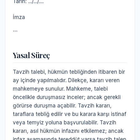
Tarih: .../.../....
İmza
```
Yasal Süreç
Tavzih talebi, hükmün tebliğinden itibaren bir
ay içinde yapılmalıdır. Dilekçe, kararı veren
mahkemeye sunulur. Mahkeme, talebi
öncelikle duruşmasız inceler; ancak gerekli
görürse duruşma açabilir. Tavzih kararı,
taraflara tebliğ edilir ve bu karara karşı istinaf
veya temyiz yoluna başvurulabilir. Tavzih
kararı, asıl hükmün infazını etkilemez; ancak
infaz aşamasında tereddüt varsa tavzih talep