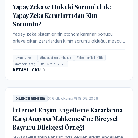
Yapay Zeka ve Hukuki Sorumluluk:
Yapay Zeka Kararlarından Kim
Sorumlu?
Yapay zeka sistemlerinin otonom kararları sonucu
ortaya çıkan zararlardan kimin sorumlu olduğu, mevcut
hukuki düzenlemeler ve olası yeni düzenleme
ihtiyaçları incelenmektedir.
#
yapay zeka
#
hukuki sorumluluk
#
elektronik kişilik
#
otonom araç
#
bilişim hukuku
DETAYLI OKU
6
dk okuma
18.05.2026
DILEKÇE REHBERI
İnternet Erişim Engelleme Kararlarına
Karşı Anayasa Mahkemesi'ne Bireysel
Başvuru Dilekçesi Örneği
5651 sayılı Kanun kapsamında verilen erişim engelleme