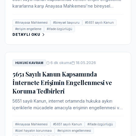
kararlarına karşı Anayasa Mahkemesi'ne bireysel
başvuru dilekçesinin nasıl hazırlanacağı, aranacak
şartlar ve örnek dilekçe metni bu makalede detaylı
#
Anayasa Mahkemesi
#
bireysel başvuru
#
5651 sayılı Kanun
olarak açıklanmaktadır.
#
erişim engelleme
#
ifade özgürlüğü
DETAYLI OKU
6
dk okuma
18.05.2026
HUKUKI KAVRAM
5651 Sayılı Kanun Kapsamında
İnternete Erişimin Engellenmesi ve
Koruma Tedbirleri
5651 sayılı Kanun, internet ortamında hukuka aykırı
içeriklerle mücadele amacıyla erişimin engellenmesi ve
içeriğin çıkarılması gibi koruma tedbirlerini düzenler. Bu
makalede, Anayasa Mahkemesi'nin güncel içtihadı
#
Anayasa Mahkemesi
#
5651 sayılı Kanun
#
ifade özgürlüğü
ışığında ifade özgürlüğü ile özel hayatın korunması
#
özel hayatın korunması
#
erişimin engellenmesi
arasındaki denge ele alınmaktadır.