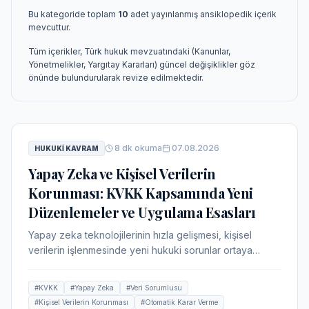
Bu kategoride toplam
10
adet yayınlanmış ansiklopedik içerik
mevcuttur.
Tüm içerikler, Türk hukuk mevzuatındaki (Kanunlar,
Yönetmelikler, Yargıtay Kararları) güncel değişiklikler göz
önünde bulundurularak revize edilmektedir.
8
dk okuma
07.08.2026
HUKUKI KAVRAM
Yapay Zeka ve Kişisel Verilerin
Korunması: KVKK Kapsamında Yeni
Düzenlemeler ve Uygulama Esasları
Yapay zeka teknolojilerinin hızla gelişmesi, kişisel
verilerin işlenmesinde yeni hukuki sorunlar ortaya
çıkarmaktadır. Bu makale, KVKK'nın yapay zeka
uygulamalarına etkisini, veri sorumlusunun
#
KVKK
#
Yapay Zeka
#
Veri Sorumlusu
yükümlülüklerini ve güncel yasal düzenlemeleri ele
#
Kişisel Verilerin Korunması
#
Otomatik Karar Verme