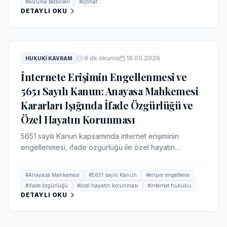
#
koruma tedbirleri
#
içtihat
DETAYLI OKU
8
dk okuma
18.05.2026
HUKUKI KAVRAM
İnternete Erişimin Engellenmesi ve
5651 Sayılı Kanun: Anayasa Mahkemesi
Kararları Işığında İfade Özgürlüğü ve
Özel Hayatın Korunması
5651 sayılı Kanun kapsamında internet erişiminin
engellenmesi, ifade özgürlüğü ile özel hayatın
korunması arasında hassas bir denge gerektirir.
Anayasa Mahkemesi'nin güncel kararları, bu tedbirin
#
Anayasa Mahkemesi
#
5651 sayılı Kanun
#
erişim engelleme
ancak kanunilik, meşru amaç ve ölçülülük ilkelerine
#
ifade özgürlüğü
#
özel hayatın korunması
#
internet hukuku
uygun olarak uygulanabileceğini vurgulamaktadır.
DETAYLI OKU