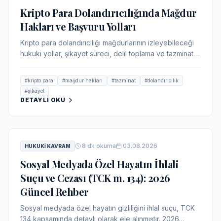
Kripto Para Dolandırıcılığında Mağdur
Hakları ve Başvuru Yolları
Kripto para dolandırıcılığı mağdurlarının izleyebileceği
hukuki yollar, şikayet süreci, delil toplama ve tazminat
davaları ele alınacaktır. Güncel mevzuat ve Yargıtay
kararları ışığında kapsamlı bir rehber sunulacaktır.
#
kripto para
#
mağdur hakları
#
tazminat
#
dolandırıcılık
#
şikayet
DETAYLI OKU
8
dk okuma
03.08.2026
HUKUKI KAVRAM
Sosyal Medyada Özel Hayatın İhlali
Suçu ve Cezası (TCK m. 134): 2026
Güncel Rehber
Sosyal medyada özel hayatın gizliliğini ihlal suçu, TCK
134 kapsamında detaylı olarak ele alınmıştır. 2026