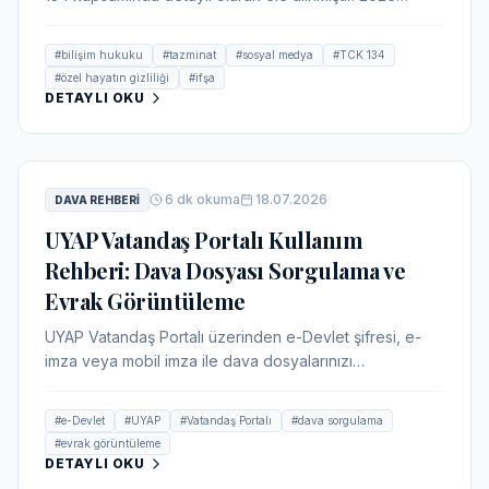
güncel Yargıtay kararları, cezalar, mağdurların başvuru
yolları ve tazminat hakları hakkında kapsamlı bir rehber.
#
bilişim hukuku
#
tazminat
#
sosyal medya
#
TCK 134
#
özel hayatın gizliliği
#
ifşa
DETAYLI OKU
6
dk okuma
18.07.2026
DAVA REHBERI
UYAP Vatandaş Portalı Kullanım
Rehberi: Dava Dosyası Sorgulama ve
Evrak Görüntüleme
UYAP Vatandaş Portalı üzerinden e-Devlet şifresi, e-
imza veya mobil imza ile dava dosyalarınızı
sorgulayabilir, duruşma takvimini görebilir ve mahkeme
evraklarını dijital olarak görüntüleyebilirsiniz. Bu
#
e-Devlet
#
UYAP
#
Vatandaş Portalı
#
dava sorgulama
rehberde adım adım giriş yapma, dosya sorgulama ve
#
evrak görüntüleme
sık karşılaşılan sorunlara çözümler sunulmaktadır.
DETAYLI OKU