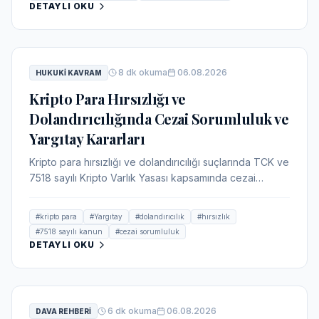
almaktadır.
DETAYLI OKU
8
dk okuma
06.08.2026
HUKUKI KAVRAM
Kripto Para Hırsızlığı ve
Dolandırıcılığında Cezai Sorumluluk ve
Yargıtay Kararları
Kripto para hırsızlığı ve dolandırıcılığı suçlarında TCK ve
7518 sayılı Kripto Varlık Yasası kapsamında cezai
sorumluluk, suç tipleri, Yargıtay kararları ve savunma
stratejileri ele alınmaktadır. Mağdurların hakları ve
#
kripto para
#
Yargıtay
#
dolandırıcılık
#
hırsızlık
güncel gelişmeler ışığında kapsamlı bir rehber.
#
7518 sayılı kanun
#
cezai sorumluluk
DETAYLI OKU
6
dk okuma
06.08.2026
DAVA REHBERI