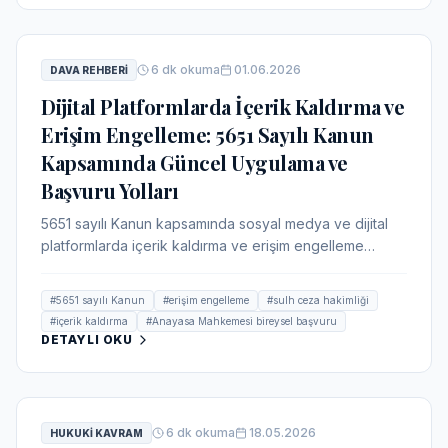
6
dk okuma
01.06.2026
DAVA REHBERI
Dijital Platformlarda İçerik Kaldırma ve
Erişim Engelleme: 5651 Sayılı Kanun
Kapsamında Güncel Uygulama ve
Başvuru Yolları
5651 sayılı Kanun kapsamında sosyal medya ve dijital
platformlarda içerik kaldırma ve erişim engelleme
kararlarının usulü, bu kararlara karşı başvuru yolları
(sulh ceza hakimliği, Anayasa Mahkemesi bireysel
#
5651 sayılı Kanun
#
erişim engelleme
#
sulh ceza hakimliği
başvurusu) güncel mevzuat ve içtihatlar ışığında ele
#
içerik kaldırma
#
Anayasa Mahkemesi bireysel başvuru
alınmaktadır.
DETAYLI OKU
6
dk okuma
18.05.2026
HUKUKI KAVRAM