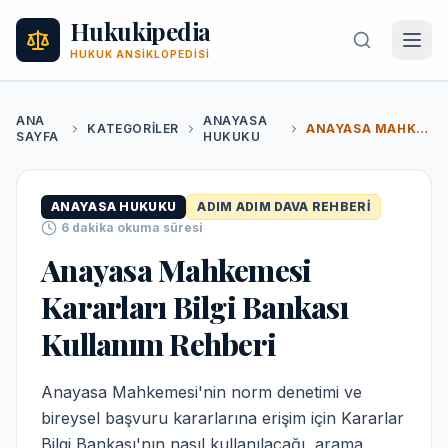
Hukukipedia
HUKUK ANSIKLOPEDISI
ANA
ANAYASA
KATEGORILER
ANAYASA MAHKEMESI KARARLARI BILGI BANKASI KULLANIM REHBERI
SAYFA
HUKUKU
ANAYASA HUKUKU
ADIM ADIM DAVA REHBERI
6
dakika okuma süresi
Anayasa Mahkemesi
Kararları Bilgi Bankası
Kullanım Rehberi
Anayasa Mahkemesi'nin norm denetimi ve
bireysel başvuru kararlarına erişim için Kararlar
Bilgi Bankası'nın nasıl kullanılacağı, arama