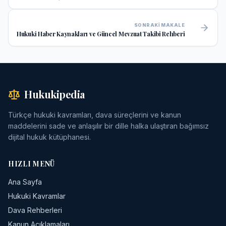
Mahkemesi Kararı ve Uygulama Rehberi
SONRAKI MAKALE
Hukuki Haber Kaynakları ve Güncel Mevzuat Takibi Rehberi
Hukukipedia
Türkçe hukuki kavramları, dava süreçlerini ve kanun
maddelerini sade ve anlaşılır bir dille halka ulaştıran bağımsız
dijital hukuk kütüphanesi.
HIZLI MENÜ
Ana Sayfa
Hukuki Kavramlar
Dava Rehberleri
Kanun Açıklamaları