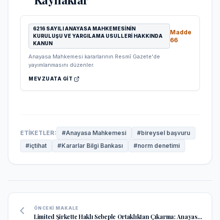
6216 SAYILI ANAYASA MAHKEMESININ
Madde
KURULUŞU VE YARGILAMA USULLERI HAKKINDA
66
KANUN
Anayasa Mahkemesi kararlarının Resmî Gazete'de
yayımlanmasını düzenler.
MEVZUATA GIT
ETIKETLER:
#
Anayasa Mahkemesi
#
bireysel başvuru
#
içtihat
#
Kararlar Bilgi Bankası
#
norm denetimi
ÖNCEKI MAKALE
Limited Şirkette Haklı Sebeple Ortaklıktan Çıkarma: Anayasa