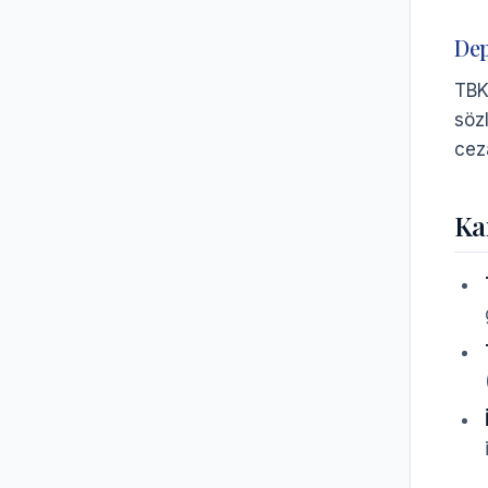
Dep
TBK
söz
cez
Ka