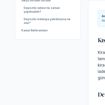
Sıkça Sorulan Sorular
Depozito iadesi ne zaman
yapılmalıdır?
A
Depozito bankaya yatırılmazsa ne
Gö
olur?
Kanun Referansları
Kı
Kir
tem
kir
iad
günc
De