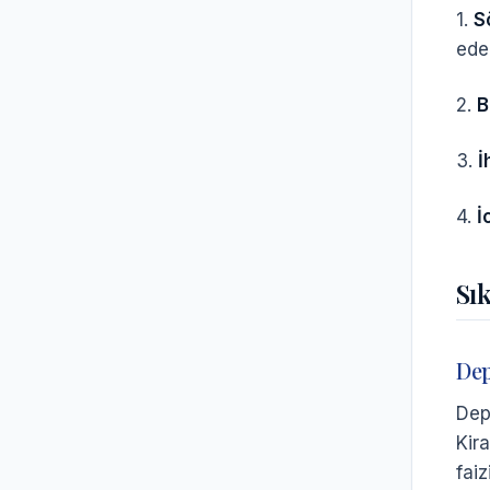
1.
S
ede
2.
B
3.
İ
4.
İ
Sı
Dep
Dep
Kir
faiz