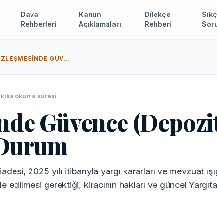
Dava
Kanun
Dilekçe
Sıkç
Rehberleri
Açıklamaları
Rehberi
Soru
KIRA SÖZLEŞMESINDE GÜVENCE (DEPOZITO) İADESI VE GÜNCEL HUKUKI DURUM
kika okuma süresi
nde Güvence (Depozito
 Durum
adesi, 2025 yılı itibarıyla yargı kararları ve mevzuat ış
e edilmesi gerektiği, kiracının hakları ve güncel Yargıt