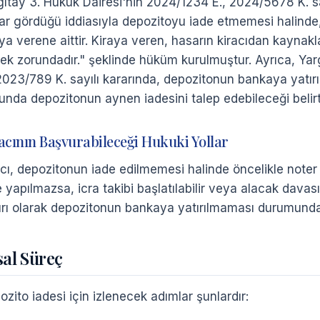
gıtay 3. Hukuk Dairesi'nin 2024/1234 E., 2024/5678 K. say
ar gördüğü iddiasıyla depozitoyu iade etmemesi halinde, 
aya verene aittir. Kiraya veren, hasarın kiracıdan kayna
ek zorundadır." şeklinde hüküm kurulmuştur. Ayrıca, Y
 2023/789 K. sayılı kararında, depozitonun bankaya yatır
unda depozitonun aynen iadesini talep edebileceği belirti
acının Başvurabileceği Hukuki Yollar
acı, depozitonun iade edilmemesi halinde öncelikle noter a
e yapılmazsa, icra takibi başlatılabilir veya alacak davas
ırı olarak depozitonun bankaya yatırılmaması durumunda k
sal Süreç
zito iadesi için izlenecek adımlar şunlardır: