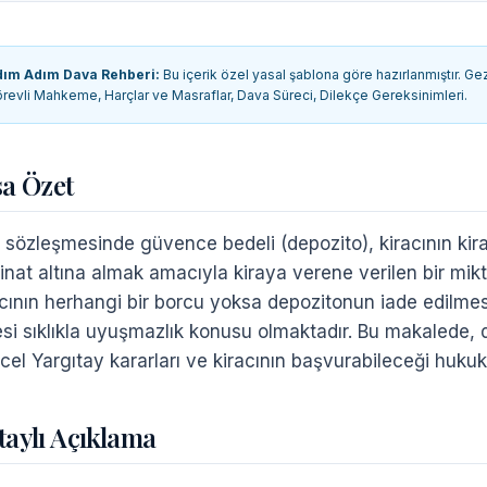
dım Adım Dava Rehberi
:
Bu içerik özel yasal şablona göre hazırlanmıştır. Gez
revli Mahkeme, Harçlar ve Masraflar, Dava Süreci, Dilekçe Gereksinimleri
.
sa Özet
a sözleşmesinde güvence bedeli (depozito), kiracının ki
inat altına almak amacıyla kiraya verene verilen bir mik
acının herhangi bir borcu yoksa depozitonun iade edilm
esi sıklıkla uyuşmazlık konusu olmaktadır. Bu makalede, de
el Yargıtay kararları ve kiracının başvurabileceği hukuki 
taylı Açıklama