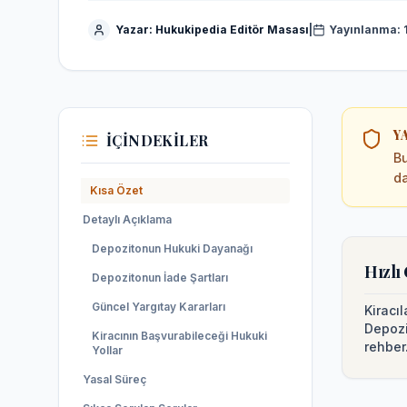
Yazar:
Hukukipedia Editör Masası
|
Yayınlanma:
Y
İÇINDEKILER
Bu
da
Kısa Özet
Detaylı Açıklama
Depozitonun Hukuki Dayanağı
Hızlı
Depozitonun İade Şartları
Güncel Yargıtay Kararları
Kiracıl
Depozi
Kiracının Başvurabileceği Hukuki
rehber
Yollar
Yasal Süreç