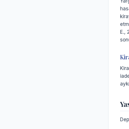
Yar
has
kir
etm
E.,
son
Kir
Kir
iad
ayk
Ya
Depo