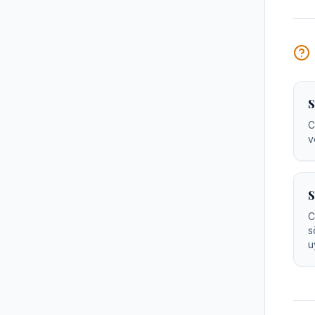
S
C
v
S
C
s
u