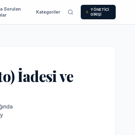
a Sorulan
YÖNETİCİ
Kategoriler
GİRİŞİ
lar
) İadesi ve
ığında
ay