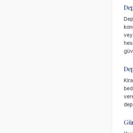
Dep
Dep
kon
vey
hes
güv
Dep
Kir
bed
ver
dep
Gün