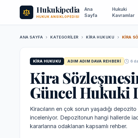
Hukukipedia
Ana
Hukuki
Sayfa
Kavramlar
HUKUK ANSIKLOPEDISI
ANA SAYFA
KATEGORILER
KIRA HUKUKU
KIRA HUKUKU
ADIM ADIM DAVA REHBERI
6
da
Kira Sözleşmesi
Güncel Hukuki
Kiracıların en çok sorun yaşadığı depozito i
inceleniyor. Depozitonun hangi hallerde iad
kararlarına odaklanan kapsamlı rehber.