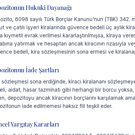
ozitonun Hukuki Dayanağı
ozito, 6098 sayılı Türk Borçlar Kanunu'nun (TBK) 342. 
ut ve çatılı işyeri kiralarında güvence bedeli üç aylık k
a kıymetli evrak verilmesi kararlaştırılmışsa, kiraya ver
abına yatırmak ve hesaptan ancak kiracının rızasıyla vey
ence bedeli, kira sözleşmesinin sona ermesi ve kiralananı
ozitonun İade Şartları
a sözleşmesi sona erdiğinde, kiracı kiralananı sözleşmey
eli, aidat, hasar tazminatı gibi herhangi bir borcu yoksa
en, depozitoyu ancak kiracının borçlarını karşılamak amacı
ozitonun iade edilmemesi haksız fiil teşkil eder.
cel Yargıtay Kararları