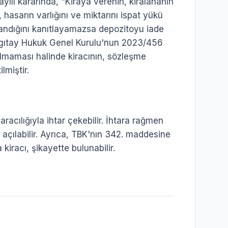
ılı kararında, "Kiraya verenin, kiralananın
hasarın varlığını ve miktarını ispat yükü
klandığını kanıtlayamazsa depozitoyu iade
argıtay Hukuk Genel Kurulu'nun 2023/456
ılmaması halinde kiracının, sözleşme
lmiştir.
racılığıyla ihtar çekebilir. İhtara rağmen
ı açılabilir. Ayrıca, TBK'nın 342. maddesine
iracı, şikayette bulunabilir.