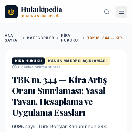
Hukukipedia
HUKUK ANSIKLOPEDISI
ANA
KIRA
KATEGORILER
TBK M. 344 — KIRA ARTIŞ ORANI SINIRLAMASI: YASAL TAVAN, HESAPLAMA VE UYGULAMA ESASLARI
SAYFA
HUKUKU
KIRA HUKUKU
KANUN MADDESI AÇIKLAMASI
6
dakika okuma süresi
TBK m. 344 — Kira Artış
Oranı Sınırlaması: Yasal
Tavan, Hesaplama ve
Uygulama Esasları
6098 sayılı Türk Borçlar Kanunu'nun 344.