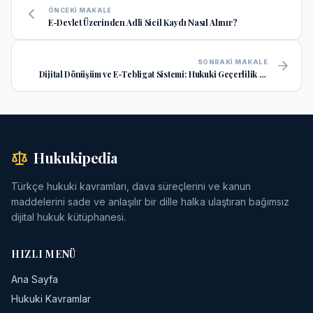
ÖNCEKI MAKALE
E-Devlet Üzerinden Adli Sicil Kaydı Nasıl Alınır?
SONRAKI MAKALE
Dijital Dönüşüm ve E-Tebligat Sistemi: Hukuki Geçerlilik ve
Uygulama Rehberi
Hukukipedia
Türkçe hukuki kavramları, dava süreçlerini ve kanun
maddelerini sade ve anlaşılır bir dille halka ulaştıran bağımsız
dijital hukuk kütüphanesi.
HIZLI MENÜ
Ana Sayfa
Hukuki Kavramlar