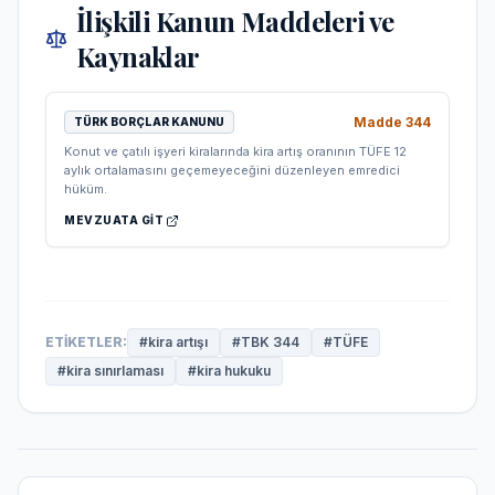
İlişkili Kanun Maddeleri ve
Kaynaklar
Madde
344
TÜRK BORÇLAR KANUNU
Konut ve çatılı işyeri kiralarında kira artış oranının TÜFE 12
aylık ortalamasını geçemeyeceğini düzenleyen emredici
hüküm.
MEVZUATA GIT
ETIKETLER:
#
kira artışı
#
TBK 344
#
TÜFE
#
kira sınırlaması
#
kira hukuku