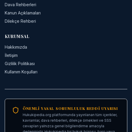
Dava Rehberleri
Kanun Açıklamaları
Dilekçe Rehberi
KURUMSAL
Hakkımızda
İletişim
Gizlilik Politikası
Kullanım Koşulları
ÖNEMLI YASAL SORUMLULUK REDDI UYARISI
Hukukipedia.org platformunda yayınlanan tüm içerikler,
kavramlar, dava rehberleri, dilekçe örnekleri ve SSS
cevapları yalnızca genel bilgilendirme amacıyla
derlenmiştir. Hukukipedia bir hukuk bürosu, baro veya