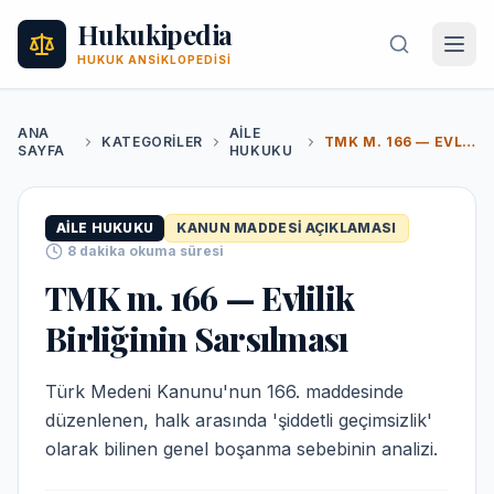
Hukukipedia
HUKUK ANSIKLOPEDISI
ANA
AILE
KATEGORILER
TMK M. 166 — EVLILIK BIRLIĞININ SARSILMASI
SAYFA
HUKUKU
AILE HUKUKU
KANUN MADDESI AÇIKLAMASI
8
dakika okuma süresi
TMK m. 166 — Evlilik
Birliğinin Sarsılması
Türk Medeni Kanunu'nun 166. maddesinde
düzenlenen, halk arasında 'şiddetli geçimsizlik'
olarak bilinen genel boşanma sebebinin analizi.