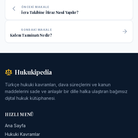
ÖNCEKI MAKALE
İcra Takibine İtiraz Nasıl Yapılır?
SONRAKI MAKALE
Kıdem Tazminatı Nedir?
Hukukipedia
Türkçe hukuki kavramları, dava süreçlerini ve kanun
maddelerini sade ve anlaşılır bir dille halka ulaştıran bağımsız
dijital hukuk kütüphanesi.
HIZLI MENÜ
Ana Sayfa
Hukuki Kavramlar