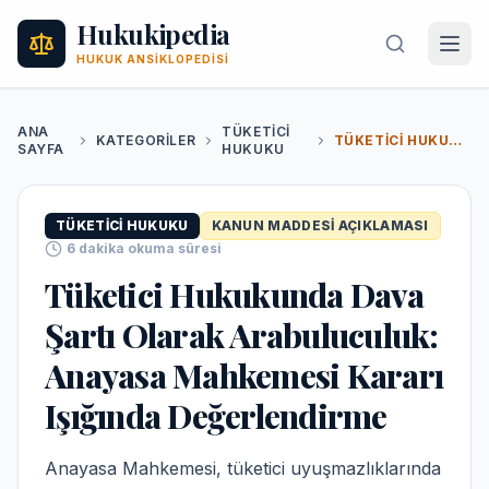
Hukukipedia
HUKUK ANSIKLOPEDISI
ANA
TÜKETICI
KATEGORILER
TÜKETICI HUKUKUNDA DAVA ŞARTI OLARAK ARABULUCULUK: ANAYASA MAHKEMESI KARARI IŞIĞINDA DEĞERLENDIRME
SAYFA
HUKUKU
TÜKETICI HUKUKU
KANUN MADDESI AÇIKLAMASI
6
dakika okuma süresi
Tüketici Hukukunda Dava
Şartı Olarak Arabuluculuk:
Anayasa Mahkemesi Kararı
Işığında Değerlendirme
Anayasa Mahkemesi, tüketici uyuşmazlıklarında