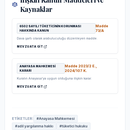
Kaynaklar
Madde
6502 SAYILI TÜKETICININ KORUNMASI
73/A
HAKKINDA KANUN
Dava şartı olarak arabuluculuğu düzenleyen madde.
MEVZUATA GIT
Madde
2023/2 E.,
ANAYASA MAHKEMESI
2024/107 K.
KARARI
Kuralın Anayasa'ya uygun olduğuna ilişkin karar.
MEVZUATA GIT
ETIKETLER:
#
Anayasa Mahkemesi
#
adil yargılanma hakkı
#
tüketici hukuku