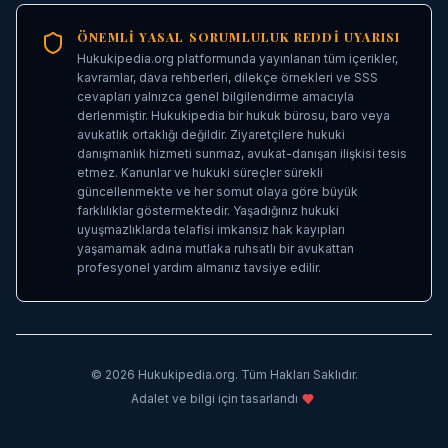
ÖNEMLI YASAL SORUMLULUK REDDI UYARISI
Hukukipedia.org platformunda yayınlanan tüm içerikler,
kavramlar, dava rehberleri, dilekçe örnekleri ve SSS
cevapları yalnızca genel bilgilendirme amacıyla
derlenmiştir. Hukukipedia bir hukuk bürosu, baro veya
avukatlık ortaklığı değildir. Ziyaretçilere hukuki
danışmanlık hizmeti sunmaz, avukat-danışan ilişkisi tesis
etmez. Kanunlar ve hukuki süreçler sürekli
güncellenmekte ve her somut olaya göre büyük
farklılıklar göstermektedir. Yaşadığınız hukuki
uyuşmazlıklarda telafisi imkansız hak kayıpları
yaşamamak adına mutlaka ruhsatlı bir avukattan
profesyonel yardım almanız tavsiye edilir.
©
2026
Hukukipedia.org. Tüm Hakları Saklıdır.
Adalet ve bilgi için tasarlandı