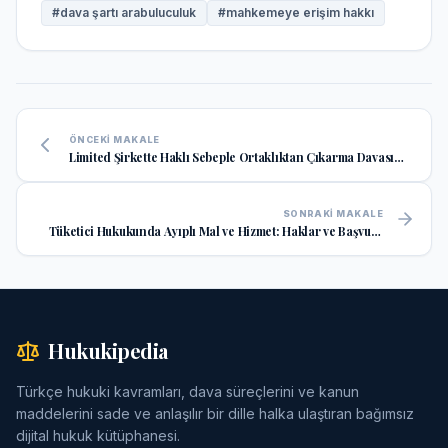
#
dava şartı arabuluculuk
#
mahkemeye erişim hakkı
ÖNCEKI MAKALE
Limited Şirkette Haklı Sebeple Ortaklıktan Çıkarma Davası
Nasıl Açılır?
SONRAKI MAKALE
Tüketici Hukukunda Ayıplı Mal ve Hizmet: Haklar ve Başvuru
Yolları
Hukukipedia
Türkçe hukuki kavramları, dava süreçlerini ve kanun
maddelerini sade ve anlaşılır bir dille halka ulaştıran bağımsız
dijital hukuk kütüphanesi.