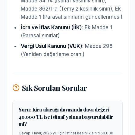
Madde 341/4 (İstinaf kesinlik sınırı),
Madde 362/1-a (Temyiz kesinlik sınırı), Ek
Madde 1 (Parasal sınırların güncellenmesi)
İcra ve İflas Kanunu (İİK)
: Ek Madde 1
(Parasal sınırlar)
Vergi Usul Kanunu (VUK)
: Madde 298
(Yeniden değerleme oranı)
Sık Sorulan Sorular
Soru:
Kira alacağı davasında dava değeri
40.000 TL ise istinaf yoluna başvurulabilir
mi?
Cevap:
Hayır, 2026 yılı için istinaf kesinlik sınırı 50.000