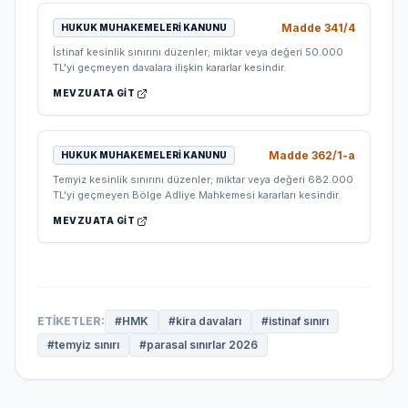
Madde
341/4
HUKUK MUHAKEMELERI KANUNU
İstinaf kesinlik sınırını düzenler; miktar veya değeri 50.000
TL'yi geçmeyen davalara ilişkin kararlar kesindir.
MEVZUATA GIT
Madde
362/1-a
HUKUK MUHAKEMELERI KANUNU
Temyiz kesinlik sınırını düzenler; miktar veya değeri 682.000
TL'yi geçmeyen Bölge Adliye Mahkemesi kararları kesindir.
MEVZUATA GIT
ETIKETLER:
#
HMK
#
kira davaları
#
istinaf sınırı
#
temyiz sınırı
#
parasal sınırlar 2026