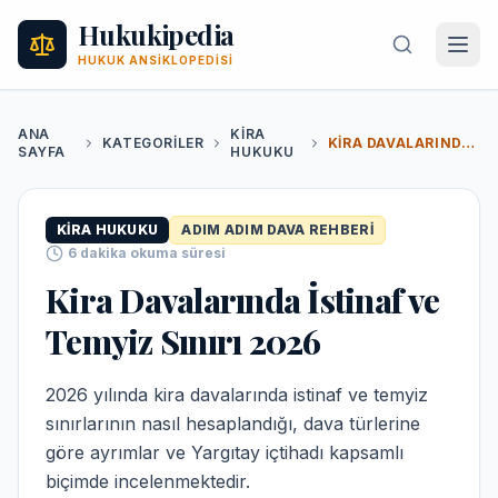
Hukukipedia
HUKUK ANSIKLOPEDISI
ANA
KIRA
KATEGORILER
KIRA DAVALARINDA İSTINAF VE TEMYIZ SINIRI 2026
SAYFA
HUKUKU
KIRA HUKUKU
ADIM ADIM DAVA REHBERI
6
dakika okuma süresi
Kira Davalarında İstinaf ve
Temyiz Sınırı 2026
2026 yılında kira davalarında istinaf ve temyiz
sınırlarının nasıl hesaplandığı, dava türlerine
göre ayrımlar ve Yargıtay içtihadı kapsamlı
biçimde incelenmektedir.