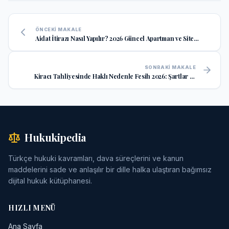
ÖNCEKI MAKALE
Aidat İtirazı Nasıl Yapılır? 2026 Güncel Apartman ve Site
Hukuku Rehberi
SONRAKI MAKALE
Kiracı Tahliyesinde Haklı Nedenle Fesih 2026: Şartlar ve
Yargıtay Kararları
Hukukipedia
Türkçe hukuki kavramları, dava süreçlerini ve kanun
maddelerini sade ve anlaşılır bir dille halka ulaştıran bağımsız
dijital hukuk kütüphanesi.
HIZLI MENÜ
Ana Sayfa